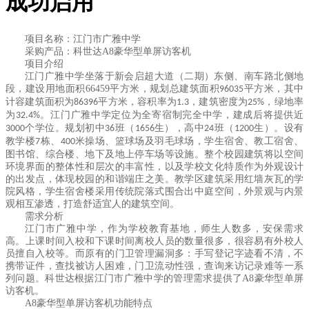
成功启用
项目名称：江门市广雅中学
采购产品：科世达
A8
豪华型单屏访客机
项目介绍
江门广雅中学坐落于新会启超大道（二期）东侧、南车路北侧地
段，建设用地面积
66459
平方米，规划总建筑面积
平方米，其中
96035
计容建筑面积为
平方米，容积率为
，建筑密度为
，绿地率
86396
1.3
25%
为
。江门广雅中学定位为全寄宿制完全中学，建成后将提供近
32.4%
个学位。规划初中
班（
生），高中
班（
生）。设有
3000
36
1656
24
1200
教学楼
栋、
米操场、篮球场及羽毛球场，学生宿舍、教工宿舍、
7
400
图书馆、综合楼、地下及地上停车场等设施。整个校园建筑将以空间
环境界面的整体性和层次的丰富性，以及学校文化特质作为外观设计
的出发点，体现校园的和谐端庄之美。教学区建筑采用红墙灰瓦的学
院风格，学生宿舍楼采用传统院落式围合出中庭空间，外景观与内景
观相互渗透，打造舒适宜人的建筑空间。
需求分析
江门市广雅中学，作为学校教育基地，师生人数多，安保需求
高。上课时间入校和下课时间离校人员的数量很多，很容易有外校人
员擅自入校等。而原有的门卫管理漏洞多：手写登记字迹看不清，不
携带证件，查找被访人困难，门卫流动性强，查询来访记录难等一系
列问题。科世达根据江门市广雅中学的管理需求提供了
A8
豪华型单屏
访客机。
A8
豪华型单屏访客机功能特点