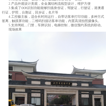
2.
产品外观设计美观，全金属结构流线型设计，维护方便
3.
集成了
识别功能能够扫描身份证，驾驶证，行驶证，港澳通
OCR
行证，护照，台胞证，回乡证，名片等
4.
工控极主板，适合长时间运行，自带访客单打印功能，多种方式
签离，触摸屏功能，二维码扫描访客单功能，内置高清拍照摄像头。
5.
支持闸机，门禁，车牌识别，电梯控制，微信预约系统的联动。
现场效果